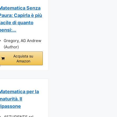
Matematica Senza
Paura: Capirla è più
facile di quanto
pensi:...
Gregory, AG Andrew
(Author)
Acquista su
Amazon
i
Matematica per la
maturità. Il
ripassone
4STUDENTS srl