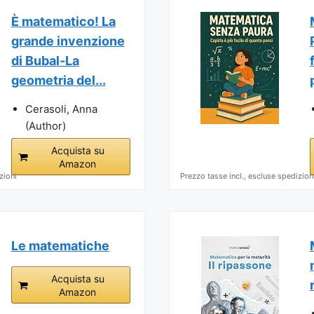
È matematico! La
grande invenzione
di Bubal-La
geometria del...
Cerasoli, Anna
(Author)
Acquista su
Amazon
zioni
Prezzo tasse incl., escluse spedizion
Le matematiche
Acquista su
Amazon