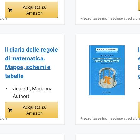
Acquista su
Amazon
zioni
Prezzo tasse incl., escluse spedizion
Il diario delle regole
di matematica.
Mappe, schemi e
tabelle
Nicoletti, Marianna
(Author)
Acquista su
Amazon
zioni
Prezzo tasse incl., escluse spedizion