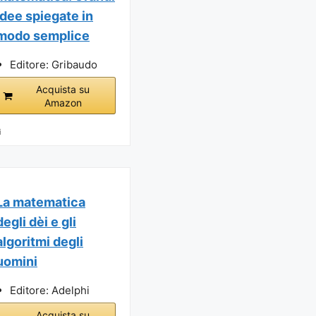
idee spiegate in
modo semplice
Editore: Gribaudo
Acquista su
Amazon
i
La matematica
degli dèi e gli
algoritmi degli
uomini
Editore: Adelphi
Acquista su