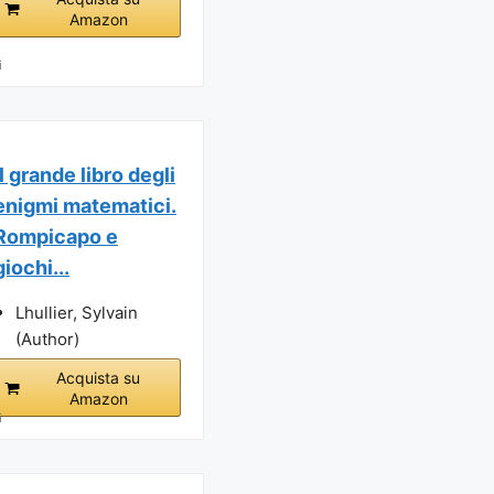
Amazon
i
Il grande libro degli
enigmi matematici.
Rompicapo e
giochi...
Lhullier, Sylvain
(Author)
Acquista su
Amazon
i