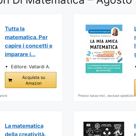
Tutta la
matematica. Per
capire i concetti e
imparare i...
Editore: Vallardi A.
Acquista su
Amazon
zioni
Prezzo tasse incl., escluse spedizion
La matematica
della creatività.