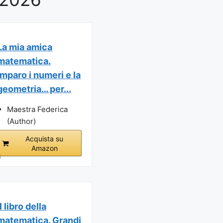
La mia amica
matematica.
Imparo i numeri e la
geometria… per...
Maestra Federica
(Author)
Acquista su
Amazon
i
Il libro della
matematica. Grandi