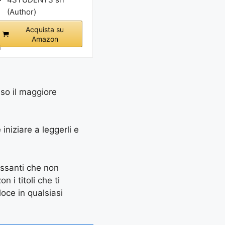
(Author)
Acquista su
Amazon
i
sso il maggiore
 iniziare a leggerli e
essanti che non
 i titoli che ti
oce in qualsiasi