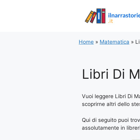
Vai
al
contenuto
Home
»
Matematica
»
L
Libri Di 
Vuoi leggere Libri Di M
scoprirne altri dello s
Qui di seguito puoi trov
assolutamente in libreria