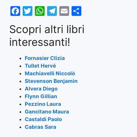
F
T
W
T
E
S
a
w
h
el
m
h
Scopri altri libri
c
itt
at
e
ai
ar
e
er
s
gr
l
e
interessanti!
b
A
a
o
p
m
Fornasier Clizia
Tullet Hervé
o
p
Machiavelli Niccolò
k
Stevenson Benjamin
Alvera Diego
Flynn Gillian
Pezzino Laura
Gancitano Maura
Castaldi Paolo
Cabras Sara