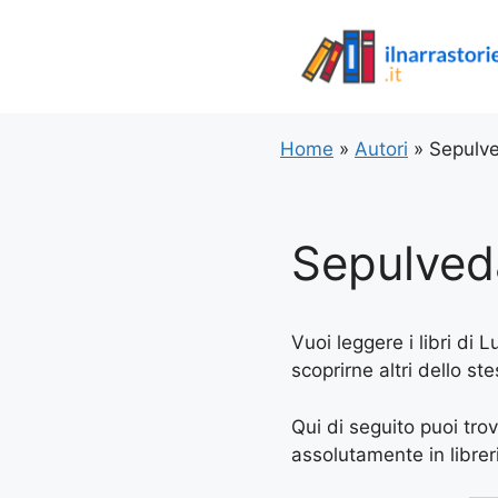
Vai
al
contenuto
Home
»
Autori
»
Sepulve
Sepulved
Vuoi leggere i libri di 
scoprirne altri dello st
Qui di seguito puoi trov
assolutamente in libreria