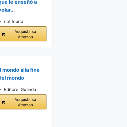
que le enseñó a
volar...
not found
Acquista su
Amazon
i
Il mondo alla fine
del mondo
Editore: Guanda
Acquista su
Amazon
i