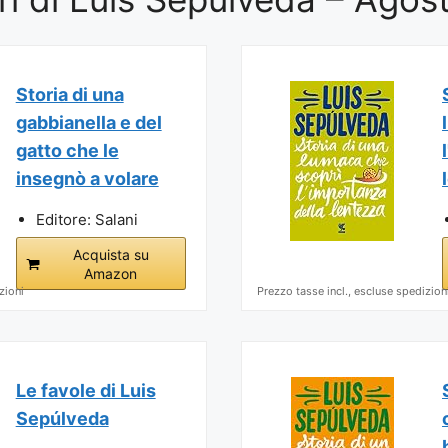
Storia di una
gabbianella e del
gatto che le
insegnò a volare
Editore: Salani
Acquista su
Amazon
zioni
Prezzo tasse incl., escluse spedizion
Le favole di Luis
Sepúlveda