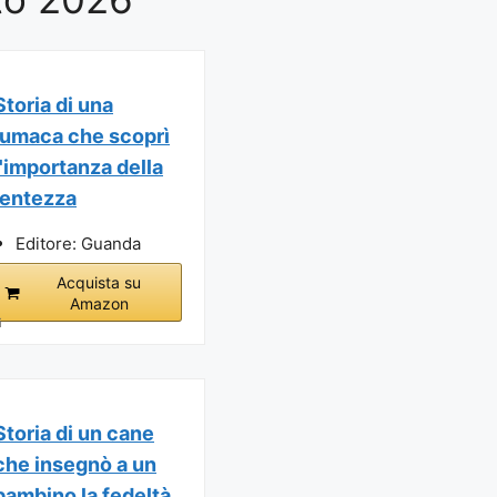
Storia di una
lumaca che scoprì
l'importanza della
lentezza
Editore: Guanda
Acquista su
Amazon
i
Storia di un cane
che insegnò a un
bambino la fedeltà