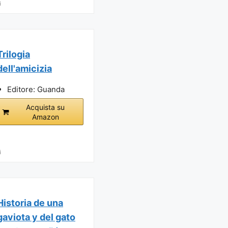
i
Trilogia
dell'amicizia
Editore: Guanda
Acquista su
Amazon
i
Historia de una
gaviota y del gato