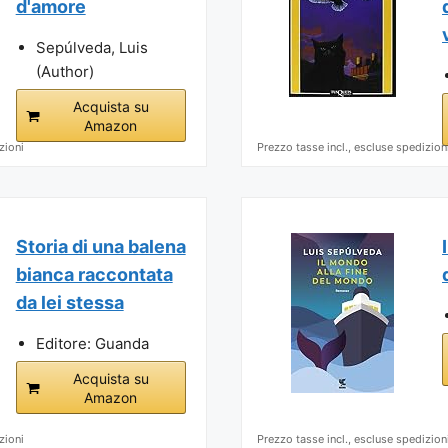
d'amore
Sepúlveda, Luis
(Author)
Acquista su
Amazon
zioni
Prezzo tasse incl., escluse spedizion
Storia di una balena
bianca raccontata
da lei stessa
Editore: Guanda
Acquista su
Amazon
zioni
Prezzo tasse incl., escluse spedizion