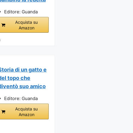
Editore: Guanda
Acquista su
Amazon
i
Storia di un gatto e
del topo che
diventò suo amico
Editore: Guanda
Acquista su
Amazon