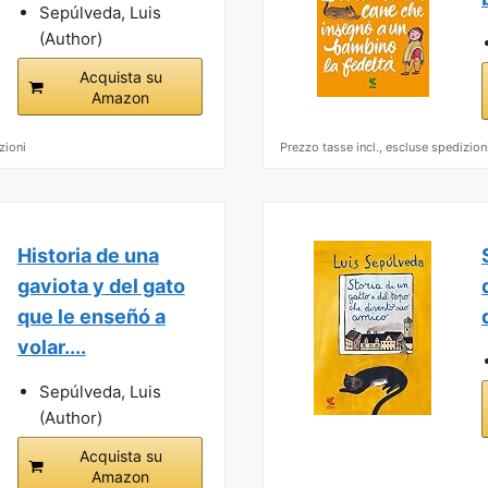
Sepúlveda, Luis
(Author)
Acquista su
Amazon
zioni
Prezzo tasse incl., escluse spedizion
Historia de una
gaviota y del gato
que le enseñó a
volar....
Sepúlveda, Luis
(Author)
Acquista su
Amazon