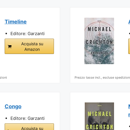
Timeline
Editore: Garzanti
Acquista su
Amazon
zioni
Prezzo tasse incl., escluse spedizion
Congo
Editore: Garzanti
Acquista su