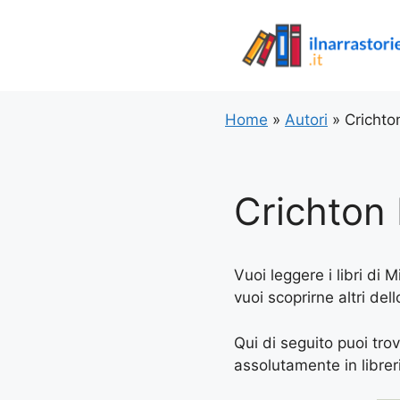
Vai
al
contenuto
Home
»
Autori
»
Crichto
Crichton
Vuoi leggere i libri di 
vuoi scoprirne altri del
Qui di seguito puoi trov
assolutamente in libreria