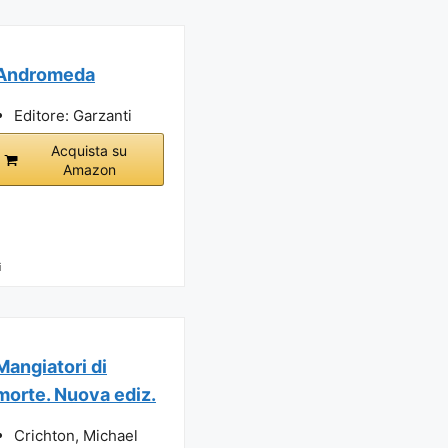
Andromeda
Editore: Garzanti
Acquista su
Amazon
i
Mangiatori di
morte. Nuova ediz.
Crichton, Michael