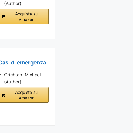
(Author)
Acquista su
Amazon
i
Casi di emergenza
Crichton, Michael
(Author)
Acquista su
Amazon
i