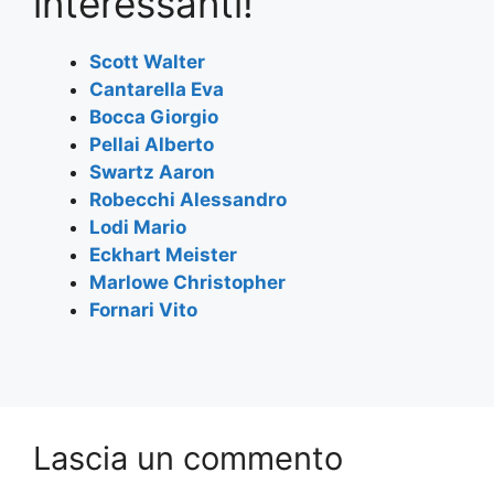
interessanti!
b
A
a
o
p
m
Scott Walter
Cantarella Eva
o
p
Bocca Giorgio
k
Pellai Alberto
Swartz Aaron
Robecchi Alessandro
Lodi Mario
Eckhart Meister
Marlowe Christopher
Fornari Vito
Lascia un commento