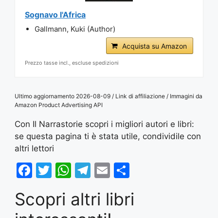
Sognavo l'Africa
Gallmann, Kuki (Author)
Acquista su Amazon
Prezzo tasse incl., escluse spedizioni
Ultimo aggiornamento 2026-08-09 / Link di affiliazione / Immagini da
Amazon Product Advertising API
Con Il Narrastorie scopri i migliori autori e libri:
se questa pagina ti è stata utile, condividile con
altri lettori
F
T
W
T
E
S
a
w
h
el
m
h
Scopri altri libri
c
itt
at
e
ai
ar
e
er
s
gr
l
e