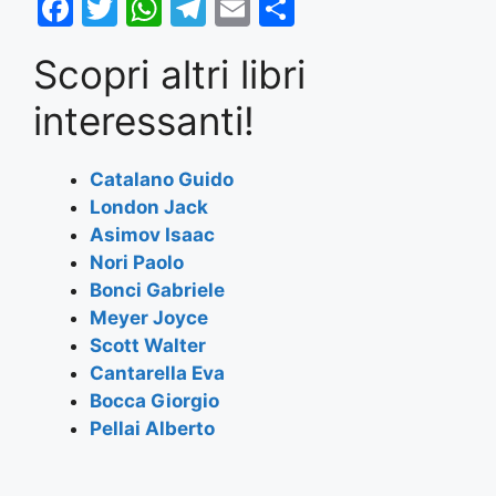
F
T
W
T
E
S
a
w
h
el
m
h
Scopri altri libri
c
itt
at
e
ai
ar
e
er
s
gr
l
e
interessanti!
b
A
a
o
p
m
Catalano Guido
London Jack
o
p
Asimov Isaac
k
Nori Paolo
Bonci Gabriele
Meyer Joyce
Scott Walter
Cantarella Eva
Bocca Giorgio
Pellai Alberto