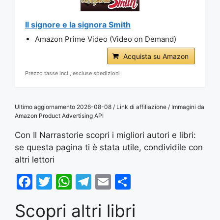
Il signore e la signora Smith
Amazon Prime Video (Video on Demand)
Acquista su Amazon
Prezzo tasse incl., escluse spedizioni
Ultimo aggiornamento 2026-08-08 / Link di affiliazione / Immagini da
Amazon Product Advertising API
Con Il Narrastorie scopri i migliori autori e libri:
se questa pagina ti è stata utile, condividile con
altri lettori
F
T
W
T
E
S
a
w
h
el
m
h
Scopri altri libri
c
itt
at
e
ai
ar