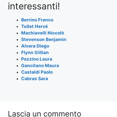
e
er
s
gr
l
e
interessanti!
b
A
a
o
p
m
Berrino Franco
Tullet Hervé
o
p
Machiavelli Niccolò
k
Stevenson Benjamin
Alvera Diego
Flynn Gillian
Pezzino Laura
Gancitano Maura
Castaldi Paolo
Cabras Sara
Lascia un commento