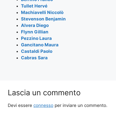
o
p
m
Tullet Hervé
o
p
Machiavelli Niccolò
k
Stevenson Benjamin
Alvera Diego
Flynn Gillian
Pezzino Laura
Gancitano Maura
Castaldi Paolo
Cabras Sara
Lascia un commento
Devi essere
connesso
per inviare un commento.