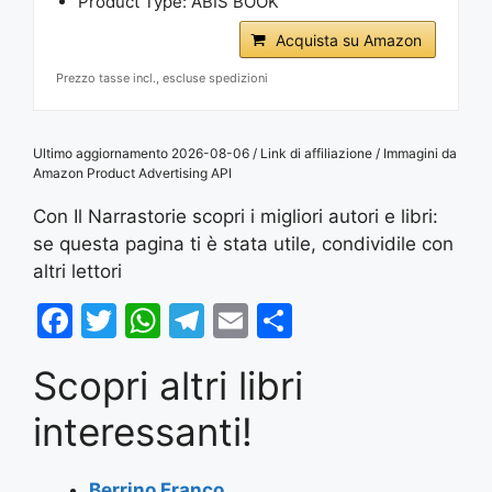
Product Type: ABIS BOOK
Acquista su Amazon
Prezzo tasse incl., escluse spedizioni
Ultimo aggiornamento 2026-08-06 / Link di affiliazione / Immagini da
Amazon Product Advertising API
Con Il Narrastorie scopri i migliori autori e libri:
se questa pagina ti è stata utile, condividile con
altri lettori
F
T
W
T
E
S
a
w
h
el
m
h
Scopri altri libri
c
itt
at
e
ai
ar
e
er
s
gr
l
e
interessanti!
b
A
a
Berrino Franco