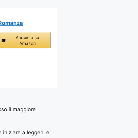
Romanza
Acquista su
Amazon
i
sso il maggiore
 iniziare a leggerli e