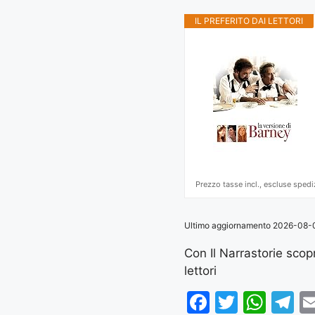
IL PREFERITO DAI LETTORI
Prezzo tasse incl., escluse spedi
Ultimo aggiornamento 2026-08-06 
Con Il Narrastorie scopri
lettori
F
T
W
T