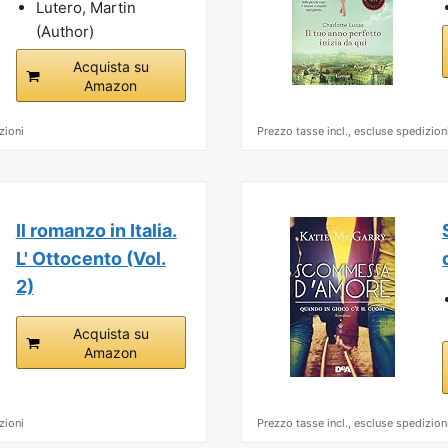
Lutero, Martin
(Author)
Acquista su
Amazon
zioni
Prezzo tasse incl., escluse spedizion
Il romanzo in Italia.
L' Ottocento (Vol.
2)
Acquista su
Amazon
zioni
Prezzo tasse incl., escluse spedizion