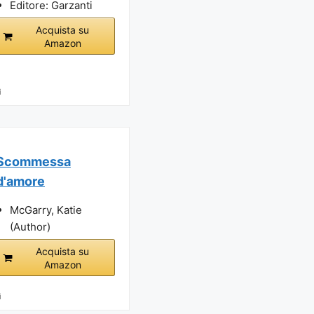
Editore: Garzanti
Acquista su
Amazon
i
Scommessa
d'amore
McGarry, Katie
(Author)
Acquista su
Amazon
i