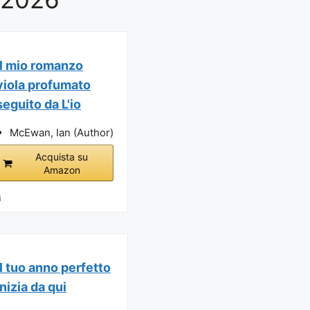
Il mio romanzo
viola profumato
seguito da L'io
McEwan, Ian (Author)
Acquista su
Amazon
i
Il tuo anno perfetto
inizia da qui