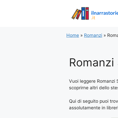
Vai
al
contenuto
Home
»
Romanzi
»
Roma
Romanzi S
Vuoi leggere Romanzi Su
scoprirne altri dello s
Qui di seguito puoi tro
assolutamente in libreria