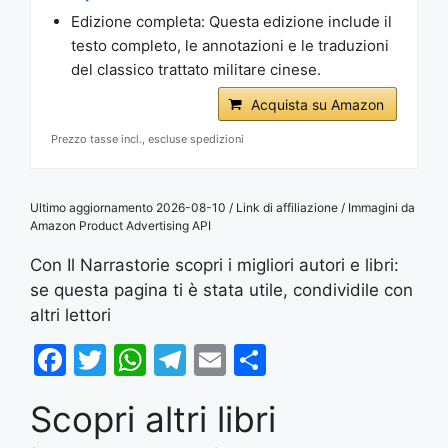
Edizione completa: Questa edizione include il
testo completo, le annotazioni e le traduzioni
del classico trattato militare cinese.
Acquista su Amazon
Prezzo tasse incl., escluse spedizioni
Ultimo aggiornamento 2026-08-10 / Link di affiliazione / Immagini da
Amazon Product Advertising API
Con Il Narrastorie scopri i migliori autori e libri:
se questa pagina ti è stata utile, condividile con
altri lettori
F
T
W
T
E
S
a
w
h
el
m
h
Scopri altri libri
c
itt
at
e
ai
ar