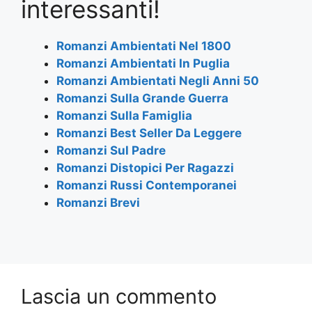
e
er
s
gr
l
e
interessanti!
b
A
a
o
p
m
Romanzi Ambientati Nel 1800
Romanzi Ambientati In Puglia
o
p
Romanzi Ambientati Negli Anni 50
k
Romanzi Sulla Grande Guerra
Romanzi Sulla Famiglia
Romanzi Best Seller Da Leggere
Romanzi Sul Padre
Romanzi Distopici Per Ragazzi
Romanzi Russi Contemporanei
Romanzi Brevi
Lascia un commento