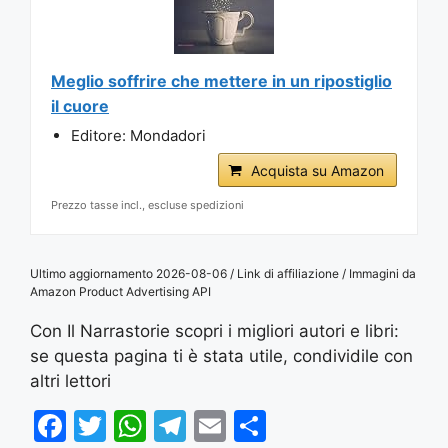
Meglio soffrire che mettere in un ripostiglio
il cuore
Editore: Mondadori
Acquista su Amazon
Prezzo tasse incl., escluse spedizioni
Ultimo aggiornamento 2026-08-06 / Link di affiliazione / Immagini da
Amazon Product Advertising API
Con Il Narrastorie scopri i migliori autori e libri:
se questa pagina ti è stata utile, condividile con
altri lettori
F
T
W
T
E
S