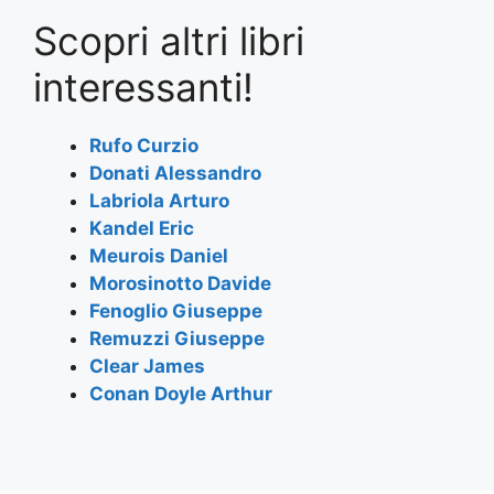
a
w
h
el
m
h
Scopri altri libri
c
itt
at
e
ai
ar
e
er
s
gr
l
e
interessanti!
b
A
a
o
p
m
Rufo Curzio
Donati Alessandro
o
p
Labriola Arturo
k
Kandel Eric
Meurois Daniel
Morosinotto Davide
Fenoglio Giuseppe
Remuzzi Giuseppe
Clear James
Conan Doyle Arthur