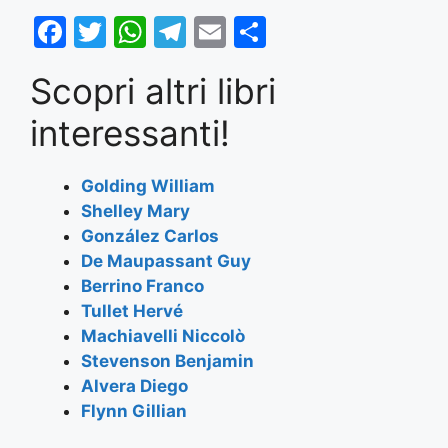
F
T
W
T
E
S
a
w
h
el
m
h
Scopri altri libri
c
itt
at
e
ai
ar
e
er
s
gr
l
e
interessanti!
b
A
a
o
p
m
Golding William
Shelley Mary
o
p
González Carlos
k
De Maupassant Guy
Berrino Franco
Tullet Hervé
Machiavelli Niccolò
Stevenson Benjamin
Alvera Diego
Flynn Gillian