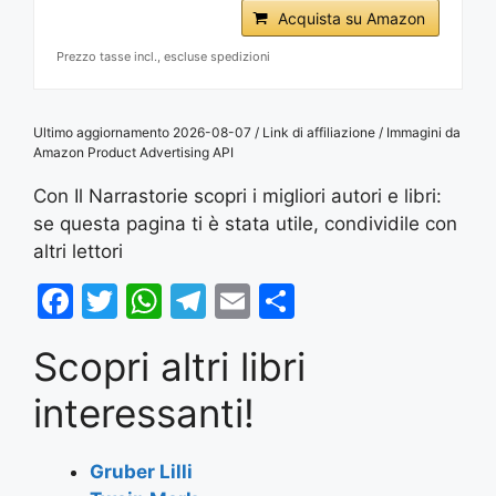
Acquista su Amazon
Prezzo tasse incl., escluse spedizioni
Ultimo aggiornamento 2026-08-07 / Link di affiliazione / Immagini da
Amazon Product Advertising API
Con Il Narrastorie scopri i migliori autori e libri:
se questa pagina ti è stata utile, condividile con
altri lettori
F
T
W
T
E
S
a
w
h
el
m
h
Scopri altri libri
c
itt
at
e
ai
ar
e
er
s
gr
l
e
interessanti!
b
A
a
o
p
m
Gruber Lilli