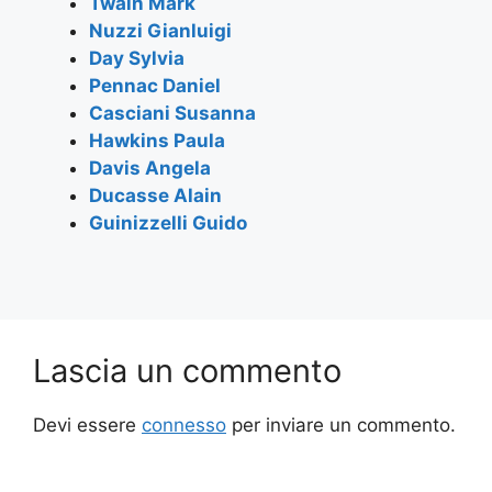
Twain Mark
o
p
Nuzzi Gianluigi
k
Day Sylvia
Pennac Daniel
Casciani Susanna
Hawkins Paula
Davis Angela
Ducasse Alain
Guinizzelli Guido
Lascia un commento
Devi essere
connesso
per inviare un commento.