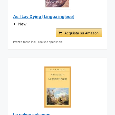
As I Lay Dying [Lingua inglese]
New
Acquista su Amazon
Prezzo tasse incl., escluse spedizioni
Le palme selvagge