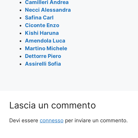
Camilleri Andrea
o
p
Necci Alessandra
k
Safina Carl
Ciconte Enzo
Kishi Haruna
Amendola Luca
Martino Michele
Dettorre Piero
Assirelli Sofia
Lascia un commento
Devi essere
connesso
per inviare un commento.