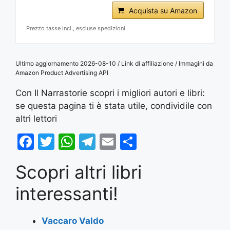
Acquista su Amazon
Prezzo tasse incl., escluse spedizioni
Ultimo aggiornamento 2026-08-10 / Link di affiliazione / Immagini da
Amazon Product Advertising API
Con Il Narrastorie scopri i migliori autori e libri:
se questa pagina ti è stata utile, condividile con
altri lettori
F
T
W
T
E
S
a
w
h
el
m
h
Scopri altri libri
c
itt
at
e
ai
ar
e
er
s
gr
l
e
interessanti!
b
A
a
o
p
m
Vaccaro Valdo