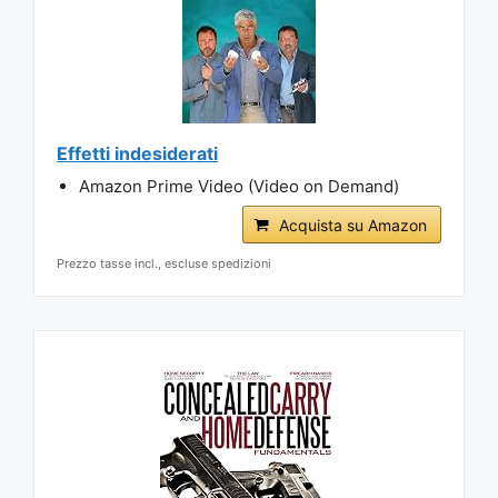
Effetti indesiderati
Amazon Prime Video (Video on Demand)
Acquista su Amazon
Prezzo tasse incl., escluse spedizioni