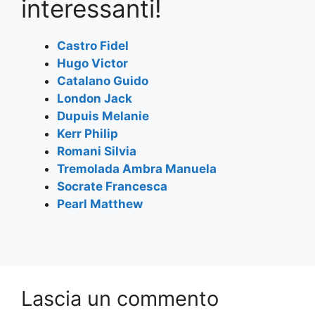
e
er
s
gr
l
e
interessanti!
b
A
a
o
p
m
Castro Fidel
Hugo Victor
o
p
Catalano Guido
k
London Jack
Dupuis Melanie
Kerr Philip
Romani Silvia
Tremolada Ambra Manuela
Socrate Francesca
Pearl Matthew
Lascia un commento