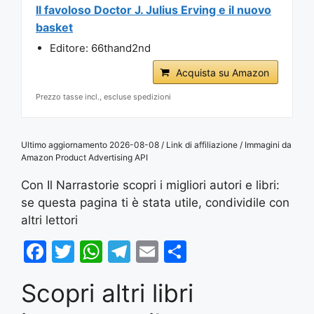
Il favoloso Doctor J. Julius Erving e il nuovo
basket
Editore: 66thand2nd
Acquista su Amazon
Prezzo tasse incl., escluse spedizioni
Ultimo aggiornamento 2026-08-08 / Link di affiliazione / Immagini da
Amazon Product Advertising API
Con Il Narrastorie scopri i migliori autori e libri:
se questa pagina ti è stata utile, condividile con
altri lettori
F
T
W
T
E
S
a
w
h
el
m
h
Scopri altri libri
c
itt
at
e
ai
ar