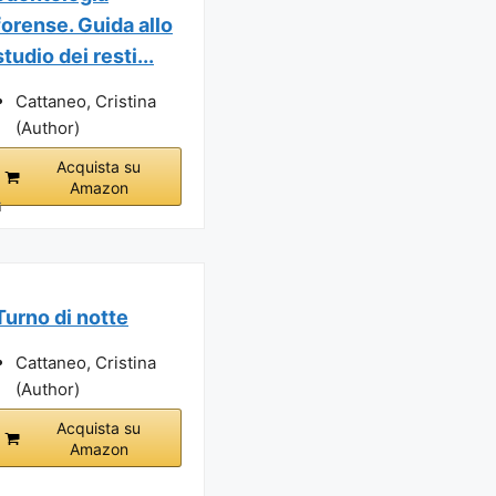
forense. Guida allo
studio dei resti...
Cattaneo, Cristina
(Author)
Acquista su
Amazon
i
Turno di notte
Cattaneo, Cristina
(Author)
Acquista su
Amazon