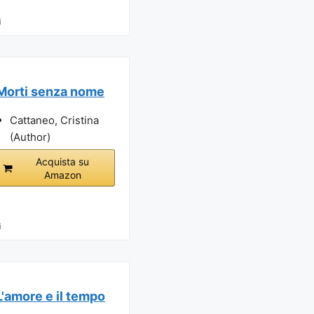
i
Morti senza nome
Cattaneo, Cristina
(Author)
Acquista su
Amazon
i
L'amore e il tempo