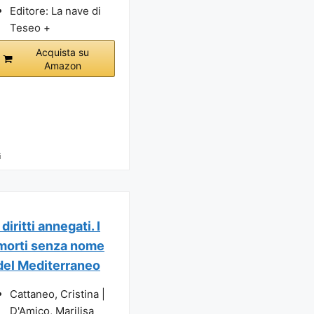
Editore: La nave di
Teseo +
Acquista su
Amazon
i
I diritti annegati. I
morti senza nome
del Mediterraneo
Cattaneo, Cristina |
D'Amico, Marilisa