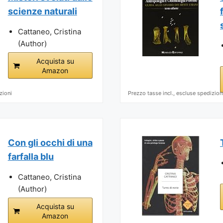
scienze naturali
Cattaneo, Cristina
(Author)
Acquista su
Amazon
zioni
Prezzo tasse incl., escluse spedizion
Con gli occhi di una
farfalla blu
Cattaneo, Cristina
(Author)
Acquista su
Amazon