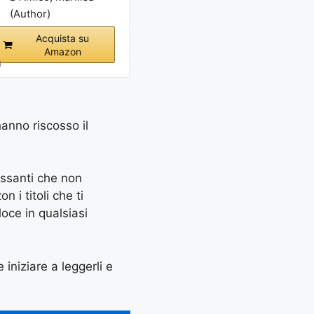
(Author)
Acquista su
Amazon
i
hanno riscosso il
essanti che non
 i titoli che ti
oce in qualsiasi
 iniziare a leggerli e