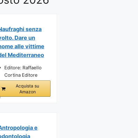
Naufraghi senza
volto. Dare un
nome alle vittime
del Mediterraneo
Editore: Raffaello
Cortina Editore
Acquista su
Amazon
i
Antropologia e
odontologia