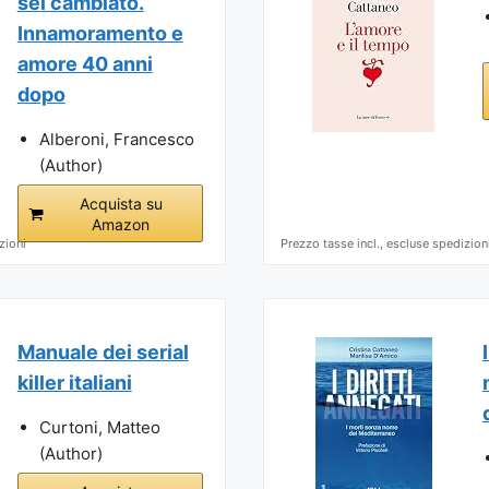
sei cambiato.
Innamoramento e
amore 40 anni
dopo
Alberoni, Francesco
(Author)
Acquista su
Amazon
zioni
Prezzo tasse incl., escluse spedizion
Manuale dei serial
killer italiani
Curtoni, Matteo
(Author)