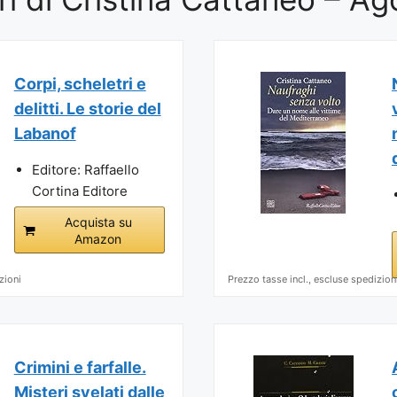
Corpi, scheletri e
delitti. Le storie del
Labanof
Editore: Raffaello
Cortina Editore
Acquista su
Amazon
zioni
Prezzo tasse incl., escluse spedizion
Crimini e farfalle.
Misteri svelati dalle