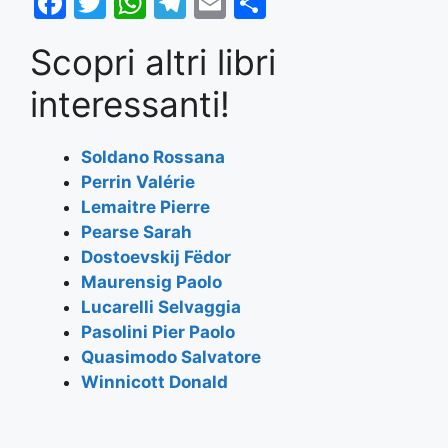
F
T
W
T
E
S
a
w
h
el
m
h
Scopri altri libri
c
itt
at
e
ai
ar
e
er
s
gr
l
e
interessanti!
b
A
a
o
p
m
Soldano Rossana
Perrin Valérie
o
p
Lemaitre Pierre
k
Pearse Sarah
Dostoevskij Fëdor
Maurensig Paolo
Lucarelli Selvaggia
Pasolini Pier Paolo
Quasimodo Salvatore
Winnicott Donald