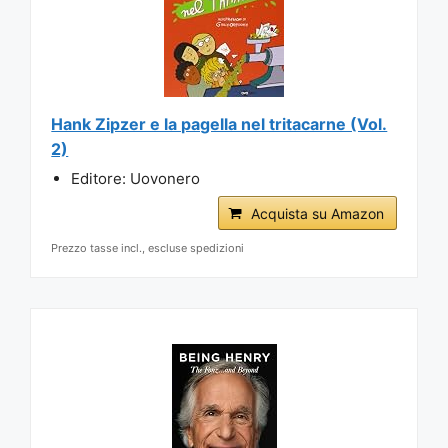
Hank Zipzer e la pagella nel tritacarne (Vol.
2)
Editore: Uovonero
Acquista su Amazon
Prezzo tasse incl., escluse spedizioni