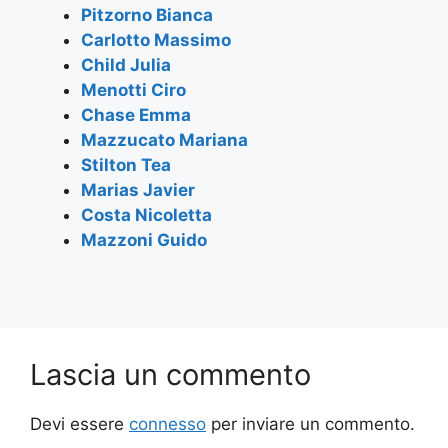
o
p
m
Pitzorno Bianca
Carlotto Massimo
o
p
Child Julia
k
Menotti Ciro
Chase Emma
Mazzucato Mariana
Stilton Tea
Marias Javier
Costa Nicoletta
Mazzoni Guido
Lascia un commento
Devi essere
connesso
per inviare un commento.