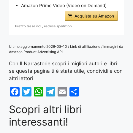
Amazon Prime Video (Video on Demand)
Acquista su Amazon
Prezzo tasse incl., escluse spedizioni
Ultimo aggiornamento 2026-08-10 / Link di affiliazione / Immagini da
Amazon Product Advertising API
Con Il Narrastorie scopri i migliori autori e libri:
se questa pagina ti è stata utile, condividile con
altri lettori
F
T
W
T
E
S
a
w
h
el
m
h
Scopri altri libri
c
itt
at
e
ai
ar
e
er
s
gr
l
e
interessanti!
b
A
a