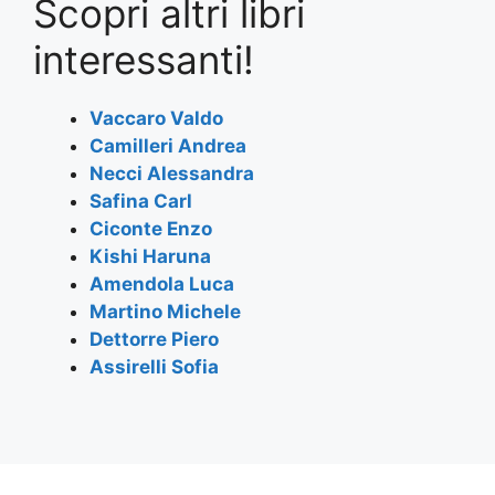
Scopri altri libri
c
itt
at
e
ai
ar
e
er
s
gr
l
e
interessanti!
b
A
a
o
p
m
Vaccaro Valdo
Camilleri Andrea
o
p
Necci Alessandra
k
Safina Carl
Ciconte Enzo
Kishi Haruna
Amendola Luca
Martino Michele
Dettorre Piero
Assirelli Sofia