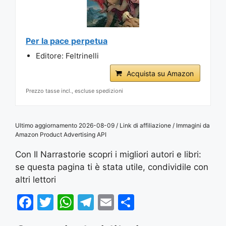
Per la pace perpetua
Editore: Feltrinelli
Acquista su Amazon
Prezzo tasse incl., escluse spedizioni
Ultimo aggiornamento 2026-08-09 / Link di affiliazione / Immagini da
Amazon Product Advertising API
Con Il Narrastorie scopri i migliori autori e libri:
se questa pagina ti è stata utile, condividile con
altri lettori
F
T
W
T
E
S
a
w
h
el
m
h