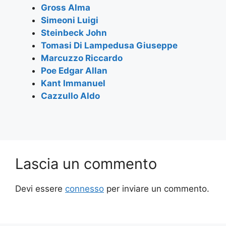
o
p
Gross Alma
k
Simeoni Luigi
Steinbeck John
Tomasi Di Lampedusa Giuseppe
Marcuzzo Riccardo
Poe Edgar Allan
Kant Immanuel
Cazzullo Aldo
Lascia un commento
Devi essere
connesso
per inviare un commento.