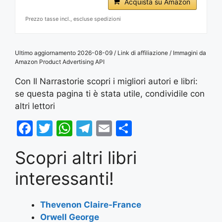
Acquista su Amazon
Prezzo tasse incl., escluse spedizioni
Ultimo aggiornamento 2026-08-09 / Link di affiliazione / Immagini da
Amazon Product Advertising API
Con Il Narrastorie scopri i migliori autori e libri:
se questa pagina ti è stata utile, condividile con
altri lettori
F
T
W
T
E
S
a
w
h
el
m
h
Scopri altri libri
c
itt
at
e
ai
ar
e
er
s
gr
l
e
interessanti!
b
A
a
o
p
m
Thevenon Claire-France
Orwell George