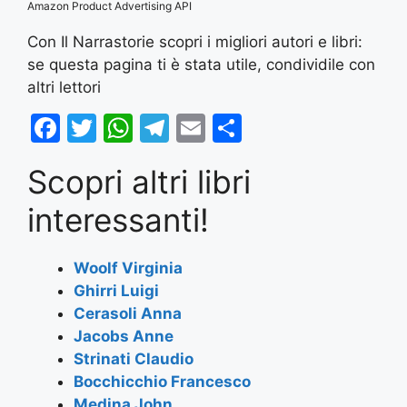
Amazon Product Advertising API
Con Il Narrastorie scopri i migliori autori e libri:
se questa pagina ti è stata utile, condividile con
altri lettori
F
T
W
T
E
S
a
w
h
el
m
h
Scopri altri libri
c
itt
at
e
ai
ar
e
er
s
gr
l
e
interessanti!
b
A
a
o
p
m
Woolf Virginia
Ghirri Luigi
o
p
Cerasoli Anna
k
Jacobs Anne
Strinati Claudio
Bocchicchio Francesco
Medina John