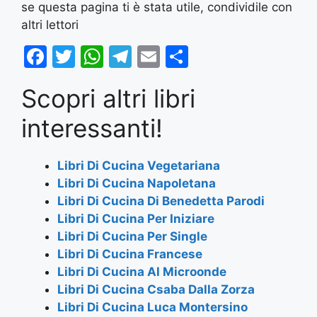
se questa pagina ti è stata utile, condividile con
altri lettori
F
T
W
T
E
S
a
w
h
el
m
h
Scopri altri libri
c
itt
at
e
ai
ar
e
er
s
gr
l
e
interessanti!
b
A
a
o
p
m
Libri Di Cucina Vegetariana
Libri Di Cucina Napoletana
o
p
Libri Di Cucina Di Benedetta Parodi
k
Libri Di Cucina Per Iniziare
Libri Di Cucina Per Single
Libri Di Cucina Francese
Libri Di Cucina Al Microonde
Libri Di Cucina Csaba Dalla Zorza
Libri Di Cucina Luca Montersino