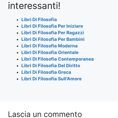
e
er
s
gr
l
e
interessanti!
b
A
a
o
p
m
Libri Di Filosofia
Libri Di Filosofia Per Iniziare
o
p
Libri Di Filosofia Per Ragazzi
k
Libri Di Filosofia Per Bambini
Libri Di Filosofia Moderna
Libri Di Filosofia Orientale
Libri Di Filosofia Contemporanea
Libri Di Filosofia Del Diritto
Libri Di Filosofia Greca
Libri Di Filosofia Sull’Amore
Lascia un commento