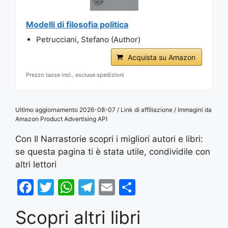
Modelli di filosofia politica
Petrucciani, Stefano (Author)
Acquista su Amazon
Prezzo tasse incl., escluse spedizioni
Ultimo aggiornamento 2026-08-07 / Link di affiliazione / Immagini da
Amazon Product Advertising API
Con Il Narrastorie scopri i migliori autori e libri:
se questa pagina ti è stata utile, condividile con
altri lettori
F
T
W
T
E
S
a
w
h
el
m
h
Scopri altri libri
c
itt
at
e
ai
ar