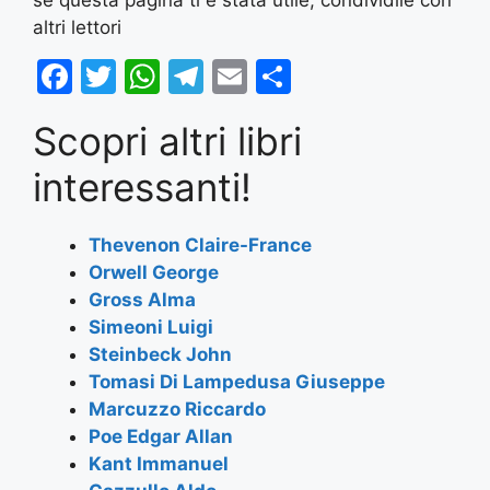
altri lettori
F
T
W
T
E
S
a
w
h
el
m
h
Scopri altri libri
c
itt
at
e
ai
ar
e
er
s
gr
l
e
interessanti!
b
A
a
o
p
m
Thevenon Claire-France
Orwell George
o
p
Gross Alma
k
Simeoni Luigi
Steinbeck John
Tomasi Di Lampedusa Giuseppe
Marcuzzo Riccardo
Poe Edgar Allan
Kant Immanuel