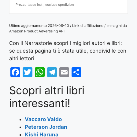
Prezzo tasse incl., escluse spedizioni
Ultimo aggiornamento 2026-08-10 / Link di affiliazione / Immagini da
Amazon Product Advertising API
Con Il Narrastorie scopri i migliori autori e libri:
se questa pagina ti è stata utile, condividile con
altri lettori
F
T
W
T
E
S
a
w
h
el
m
h
Scopri altri libri
c
itt
at
e
ai
ar
e
er
s
gr
l
e
interessanti!
b
A
a
o
p
m
Vaccaro Valdo
Peterson Jordan
o
p
Kishi Haruna