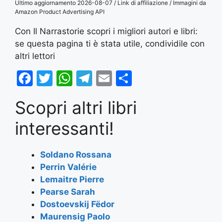
Ultimo aggiornamento 2026-08-07 / Link di affiliazione / Immagini da
Amazon Product Advertising API
Con Il Narrastorie scopri i migliori autori e libri:
se questa pagina ti è stata utile, condividile con
altri lettori
F
T
W
T
E
S
a
w
h
el
m
h
Scopri altri libri
c
itt
at
e
ai
ar
e
er
s
gr
l
e
interessanti!
b
A
a
o
p
m
Soldano Rossana
Perrin Valérie
o
p
Lemaitre Pierre
k
Pearse Sarah
Dostoevskij Fëdor
Maurensig Paolo