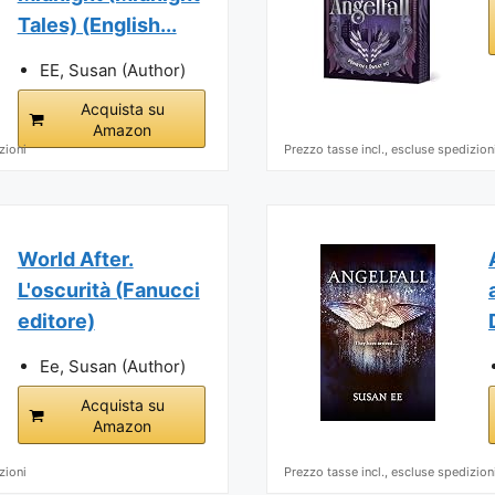
Tales) (English...
EE, Susan (Author)
Acquista su
Amazon
zioni
Prezzo tasse incl., escluse spedizion
World After.
L'oscurità (Fanucci
editore)
Ee, Susan (Author)
Acquista su
Amazon
zioni
Prezzo tasse incl., escluse spedizion