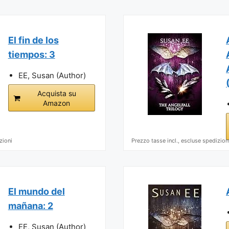
El fin de los
tiempos: 3
EE, Susan (Author)
Acquista su
Amazon
zioni
Prezzo tasse incl., escluse spedizion
El mundo del
mañana: 2
EE, Susan (Author)