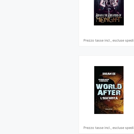
Prezzo tasse incl., escluse spedi
Prezzo tasse incl., escluse spedi