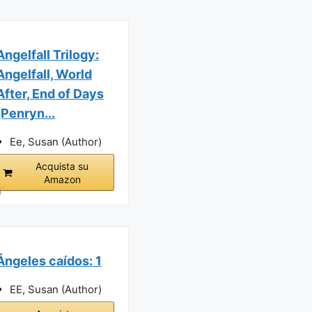
Angelfall Trilogy:
Angelfall, World
After, End of Days
(Penryn...
Ee, Susan (Author)
Acquista su
Amazon
i
Ángeles caídos: 1
EE, Susan (Author)