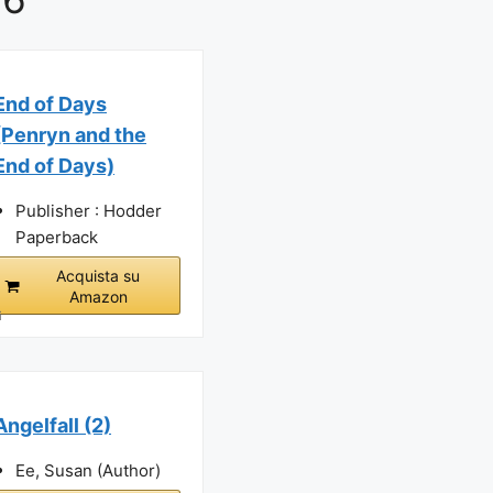
End of Days
(Penryn and the
End of Days)
Publisher : Hodder
Paperback
Acquista su
Amazon
i
Angelfall (2)
Ee, Susan (Author)