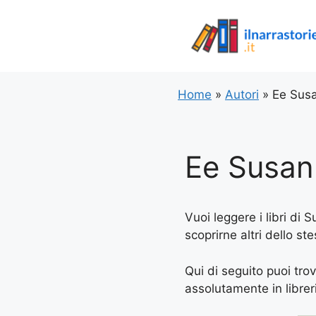
Vai
al
contenuto
Home
»
Autori
»
Ee Sus
Ee Susan
Vuoi leggere i libri di 
scoprirne altri dello st
Qui di seguito puoi trov
assolutamente in libreria