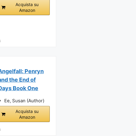
Acquista su
Amazon
i
Angelfall: Penryn
and the End of
Days Book One
Ee, Susan (Author)
Acquista su
Amazon
i