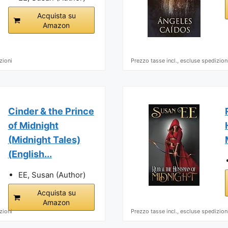
Acquista su
Amazon
zioni
Prezzo tasse incl., escluse spedizion
Cinder & the Prince
of Midnight
(Midnight Tales)
(English...
EE, Susan (Author)
Acquista su
Amazon
zioni
Prezzo tasse incl., escluse spedizion