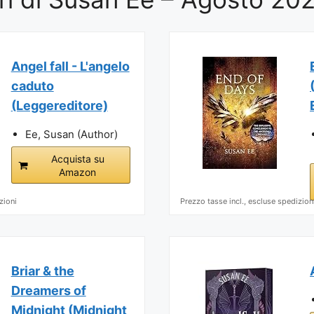
Angel fall - L'angelo
caduto
(Leggereditore)
Ee, Susan (Author)
Acquista su
Amazon
zioni
Prezzo tasse incl., escluse spedizion
Briar & the
Dreamers of
Midnight (Midnight