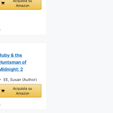
Acquista su
Amazon
i
Ruby & the
Huntsman of
Midnight: 2
EE, Susan (Author)
Acquista su
Amazon
i