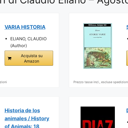
VARIA HISTORIA
ELIANO, CLAUDIO
(Author)
Acquista su
Amazon
zioni
Prezzo tasse incl., escluse spedizion
Historia de los
animales / History
of Animals: 18