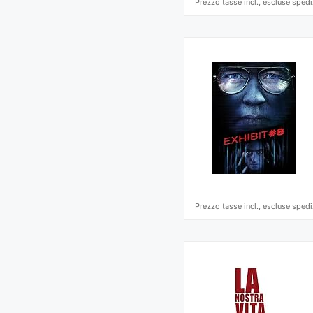
Prezzo tasse incl., escluse spedi
Prezzo tasse incl., escluse spedi