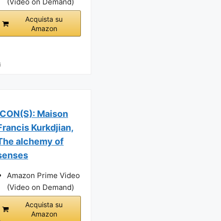
(Video on Demand)
Acquista su
Amazon
i
ICON(S): Maison
Francis Kurkdjian,
The alchemy of
senses
Amazon Prime Video
(Video on Demand)
Acquista su
Amazon