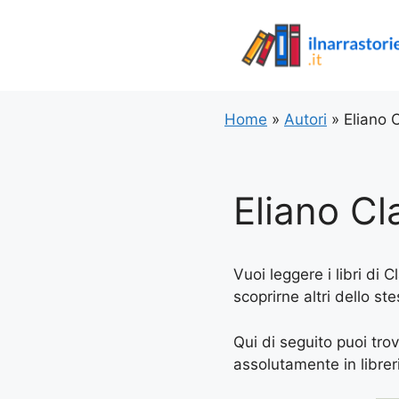
Vai
al
contenuto
Home
»
Autori
»
Eliano 
Eliano Cl
Vuoi leggere i libri di 
scoprirne altri dello st
Qui di seguito puoi trov
assolutamente in libreria