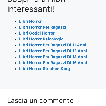
e
er
s
gr
l
e
interessanti!
b
A
a
o
p
m
Libri Horror
Libri Horror Per Ragazzi
o
p
Libri Gotici Horror
k
Libri Horror Psicologici
Libri Horror Per Ragazzi Di 11 Anni
Libri Horror Per Ragazzi Di 12 Anni
Libri Horror Per Ragazzi Di 13 Anni
Libri Horror Per Ragazzi Di 16 Anni
Libri Horror Stephen King
Lascia un commento