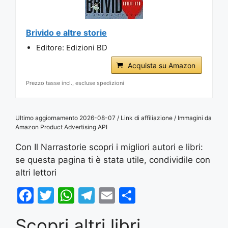
Brivido e altre storie
Editore: Edizioni BD
Acquista su Amazon
Prezzo tasse incl., escluse spedizioni
Ultimo aggiornamento 2026-08-07 / Link di affiliazione / Immagini da
Amazon Product Advertising API
Con Il Narrastorie scopri i migliori autori e libri:
se questa pagina ti è stata utile, condividile con
altri lettori
F
T
W
T
E
S
a
w
h
el
m
h
Scopri altri libri
c
itt
at
e
ai
ar