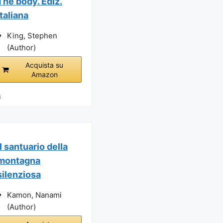
The body. Ediz.
italiana
King, Stephen
(Author)
Acquista su
Amazon
i
Il santuario della
montagna
silenziosa
Kamon, Nanami
(Author)