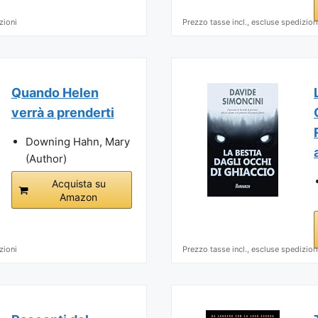
zioni
Prezzo tasse incl., escluse spedizion
Quando Helen
verrà a prenderti
Downing Hahn, Mary
(Author)
Acquista su
Amazon
zioni
Prezzo tasse incl., escluse spedizion