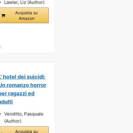
Lawler, Liz (Author)
Acquista su
Amazon
i
L' hotel dei suicidi:
Un romanzo horror
per ragazzi ed
adulti
Venditto, Pasquale
(Author)
Acquista su