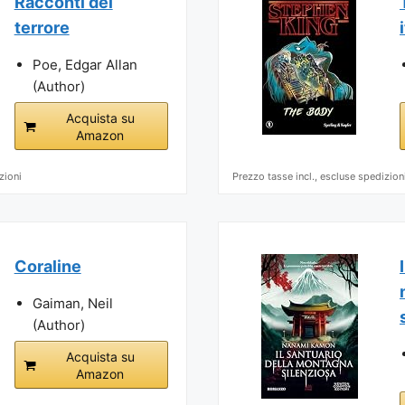
Racconti del
terrore
Poe, Edgar Allan
(Author)
Acquista su
Amazon
zioni
Prezzo tasse incl., escluse spedizion
Coraline
Gaiman, Neil
(Author)
Acquista su
Amazon