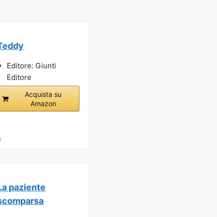
Teddy
Editore: Giunti
Editore
Acquista su
Amazon
i
La paziente
scomparsa