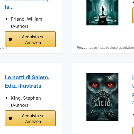
la...
Friend, William
(Author)
Acquista su
Amazon
zioni
Prezzo tasse incl., escluse spedizion
Le notti di Salem.
Ediz. illustrata
King, Stephen
(Author)
Acquista su
Amazon