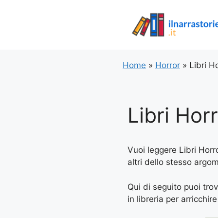
Vai
al
contenuto
Home
»
Horror
»
Libri H
Libri Hor
Vuoi leggere Libri Horro
altri dello stesso argo
Qui di seguito puoi tro
in libreria per arricchire