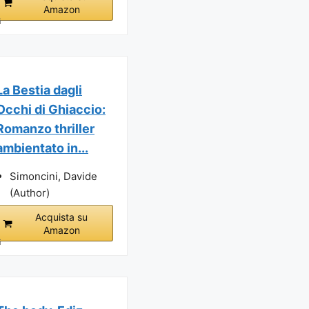
Amazon
i
La Bestia dagli
Occhi di Ghiaccio:
Romanzo thriller
ambientato in...
Simoncini, Davide
(Author)
Acquista su
Amazon
i