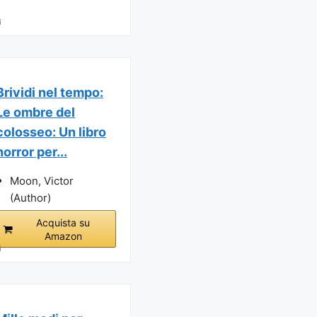
i
Brividi nel tempo:
Le ombre del
colosseo: Un libro
horror per...
Moon, Victor
(Author)
Acquista su
Amazon
i