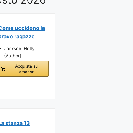
Come uccidono le
brave ragazze
Jackson, Holly
(Author)
Acquista su
Amazon
i
La stanza 13