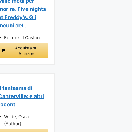
Mille modi per
morire. Five nights
at Freddy's. Gli
incubi del...
Editore: Il Castoro
Acquista su
Amazon
i
Il fantasma di
Canterville: e altri
rcconti
Wilde, Oscar
(Author)