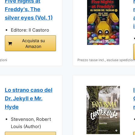
Five nights at
Freddy's. The
silver eyes (Vol. 1)
Editore: Il Castoro
Acquista su
Amazon
zioni
Prezzo tasse incl., escluse spedizion
Lo strano caso del
Dr. Jekyll e Mr.
Hyde
Stevenson, Robert
Louis (Author)