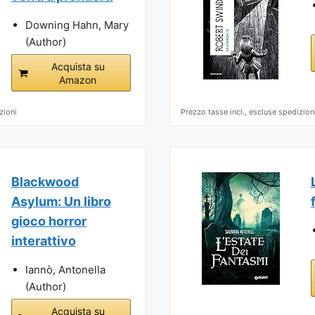
Downing Hahn, Mary
(Author)
Acquista su
Amazon
zioni
Prezzo tasse incl., escluse spedizion
Blackwood
Asylum: Un libro
gioco horror
interattivo
Iannò, Antonella
(Author)
Acquista su