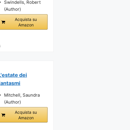
Swindells, Robert
(Author)
Acquista su
Amazon
i
L'estate dei
fantasmi
Mitchell, Saundra
(Author)
Acquista su
Amazon