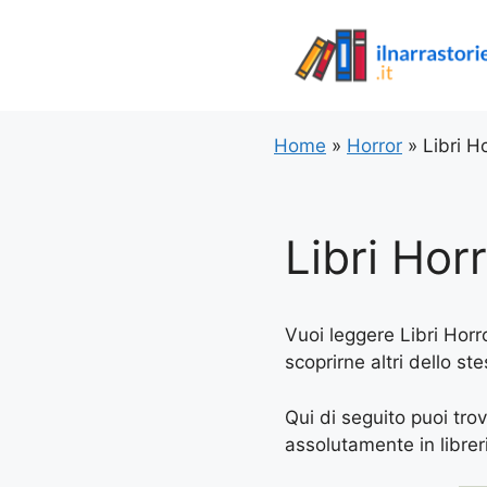
Vai
al
contenuto
Home
»
Horror
»
Libri H
Libri Hor
Vuoi leggere Libri Horr
scoprirne altri dello s
Qui di seguito puoi trov
assolutamente in libreria