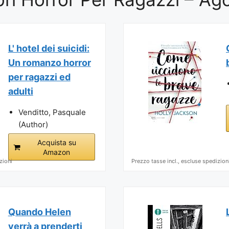
L' hotel dei suicidi:
Un romanzo horror
per ragazzi ed
adulti
Venditto, Pasquale
(Author)
Acquista su
Amazon
zioni
Prezzo tasse incl., escluse spedizion
Quando Helen
verrà a prenderti