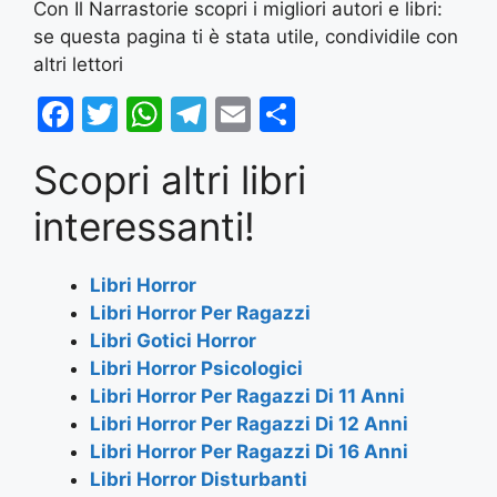
Con Il Narrastorie scopri i migliori autori e libri:
se questa pagina ti è stata utile, condividile con
altri lettori
F
T
W
T
E
S
a
w
h
el
m
h
Scopri altri libri
c
itt
at
e
ai
ar
e
er
s
gr
l
e
interessanti!
b
A
a
o
p
m
Libri Horror
Libri Horror Per Ragazzi
o
p
Libri Gotici Horror
k
Libri Horror Psicologici
Libri Horror Per Ragazzi Di 11 Anni
Libri Horror Per Ragazzi Di 12 Anni
Libri Horror Per Ragazzi Di 16 Anni
Libri Horror Disturbanti