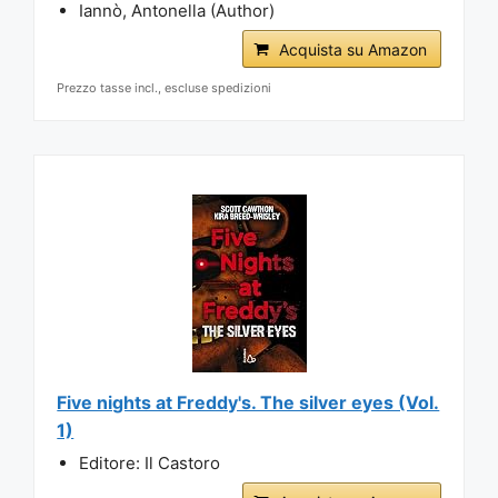
Iannò, Antonella (Author)
Acquista su Amazon
Prezzo tasse incl., escluse spedizioni
Five nights at Freddy's. The silver eyes (Vol.
1)
Editore: Il Castoro